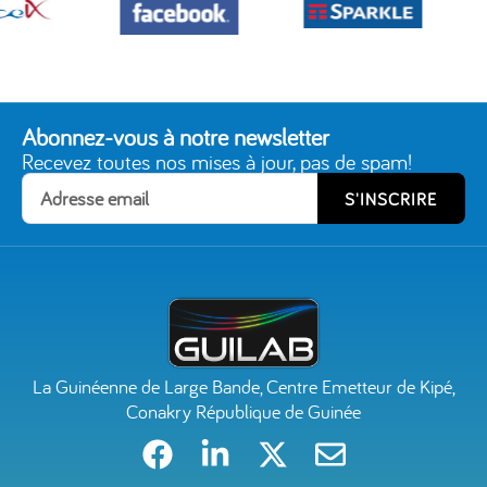
Abonnez-vous à notre newsletter
Recevez toutes nos mises à jour, pas de spam!
S'INSCRIRE
La Guinéenne de Large Bande, Centre Emetteur de Kipé,
Conakry République de Guinée