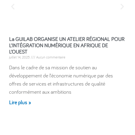
La GUILAB ORGANISE UN ATELIER RÉGIONAL POUR
L
L’INTÉGRATION NUMÉRIQUE EN AFRIQUE DE
L
L’OUEST
L
juillet 14, 2025
Aucun commentaire
ju
Dans le cadre de sa mission de soutien au
D
développement de l’économie numérique par des
d
offres de services et infrastructures de qualité
o
conformément aux ambitions
c
Lire plus »
L