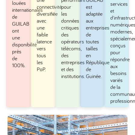
louées
services
connectivité
pour
est
internationales
et
diversifiée
les
adaptée
de
d'infrastruc
avec
données
aux
GUILAB
numérique
une
critiques
entreprises
ont
modernes,
faible
des
de
une
spécialeme
latence
opérateurs
toutes
disponibilité
conçus
vers
télécoms,
tailles
près
pour
tous
des
en
de
répondre
les
entreprises
République
100%.
aux
PoP.
et des
de
besoins
institutions.
Guinée.
variés
de la
communau
professionn