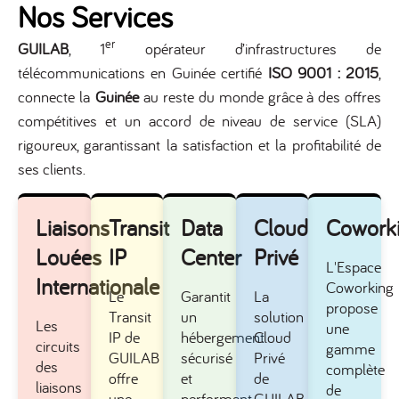
Nos Services
er
GUILAB
, 1
opérateur d’infrastructures de
télécommunications en Guinée certifié
ISO 9001 : 2015
,
connecte la
Guinée
au reste du monde grâce à des offres
compétitives et un accord de niveau de service (SLA)
rigoureux, garantissant la satisfaction et la profitabilité de
ses clients.
Liaisons
Transit
Data
Cloud
Cowork
Louées
IP
Center
Privé
L'Espace
Internationale
Coworking
Le
Garantit
La
propose
Transit
un
solution
Les
une
IP de
hébergement
Cloud
circuits
gamme
GUILAB
sécurisé
Privé
des
complète
offre
et
de
liaisons
de
une
performant
GUILAB