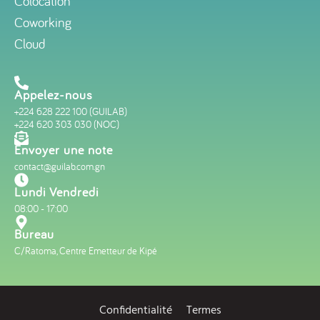
Colocation
Coworking
Cloud
Appelez-nous
+224 628 222 100 (GUILAB)
+224 620 303 030 (NOC)
Envoyer une note
contact@guilab.com.gn
Lundi Vendredi
08:00 - 17:00
Bureau
C/Ratoma, Centre Emetteur de Kipé
Confidentialité
Termes