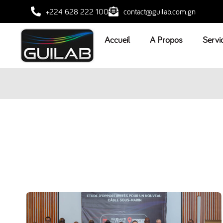
+224 628 222 100
contact@guilab.com.gn
Accueil
A Propos
Servi