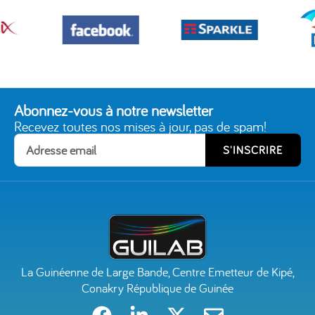
Abonnez-vous à notre newsletter
Recevez toutes nos mises à jour, pas de spam!
S'INSCRIRE
La Guinéenne de Large Bande, Centre Emetteur de Kipé,
Conakry République de Guinée